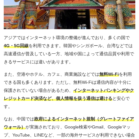
アジアではインターネット環境の整備が進んでおり、多くの国で
4G・5G回線
を利用できます。韓国やシンガポール、台湾などでは
高速通信が普及している一方、地域や国によって通信品質や利用で
きるサービスには違いがあります。
また、空港やホテル、カフェ、商業施設などでは
無料Wi-Fi
を利用
できる国も多くあります。ただし、無料Wi-Fiは通信内容が十分に
保護されていない場合があるため、
インターネットバンキングやク
レジットカード決済など、個人情報を扱う通信は避ける
と安心で
す。
なお、中国では
政府によるインターネット規制（グレートファイア
ウォール）
が実施されており、Google検索やGmail、Googleマッ
プ、YouTube、LINEなど、一部の海外サービスが利用できない場合