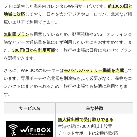
プトに誕生した海外向けレンタルWi-Fiサービスです。
約130の国と
地域に対応
しており、日本を含むアジアやヨーロッパ、北米など幅
広いエリアで利用できます。
無制限プラン
も用意しているため、動画視聴やSNS、オンライン会
議などデータ通信量を気にせず利用したい方にもおすすめです。ま
た、
300円/日から利用可能
で、旅行や出張の日数に合わせてプラン
を選択できます。
さらに、WiFiBOXのルーターは
モバイルバッテリー機能を内蔵
して
います。専用ポーチや充電器を別途持ち歩く必要がなく、荷物をコ
ンパクトにまとめられるため、旅行や出張でも快適に利用できま
す。
サービス名
主な特徴
無人貸出機で受け取りできる
空港や駅に700カ所以上設置
チャットサポートは24時間対応