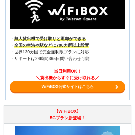
・
無人貸出機で受け取りと返却ができる
・
全国の空港や駅などに700カ所以上設置
・世界130カ国で完全無制限プランに対応
・サポートは24時間365日問い合わせ可能
当日利用OK！
＼貸出機からすぐに受け取れる／
WiFiBOX公式サイトはこちら
【WiFiBOX】
5Gプラン新登場！