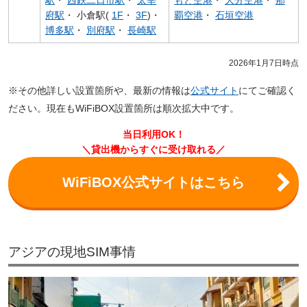
府駅
・ 小倉駅(
1F
・
3F
)・
覇空港
・
石垣空港
博多駅
・
別府駅
・
長崎駅
2026年1月7日時点
※その他詳しい設置箇所や、最新の情報は
公式サイト
にてご確認く
ださい。現在もWiFiBOX設置箇所は順次拡大中です。
当日利用OK！
＼貸出機からすぐに受け取れる／
WiFiBOX公式サイトはこちら
アジアの現地SIM事情