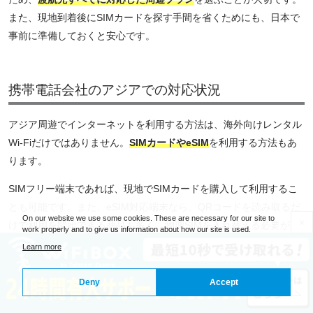
また、現地到着後にSIMカードを探す手間を省くためにも、日本で
事前に準備しておくと安心です。
携帯電話会社のアジアでの対応状況
アジア周遊でインターネットを利用する方法は、海外向けレンタル
Wi-Fiだけではありません。
SIMカードやeSIM
を利用する方法もあ
ります。
SIMフリー端末であれば、現地でSIMカードを購入して利用するこ
とも可能です。また、eSIM対応端末なら、QRコードを読み取るだ
On our website we use some cookies. These are necessary for our site to
×
けで利用を開始できる商品も多く、物理SIMを入れ替える必要があ
work properly and to give us information about how our site is used.
りません。
Learn more
ただし、周遊する国によって対応エリアやデータ容量が異なるた
Deny
Accept
め、
複数の国で利用できる周遊プラン
を選ぶことが重要です。現地
でSIMカードを探す手間を省くためにも、日本で事前に購入・設定