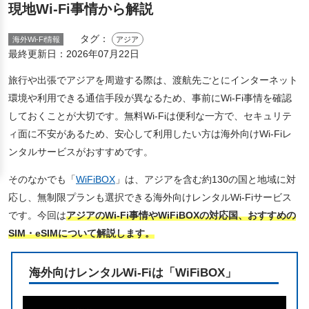
現地Wi-Fi事情から解説
タグ：
海外Wi-Fi情報
アジア
最終更新日：
2026年07月22日
旅行や出張でアジアを周遊する際は、渡航先ごとにインターネット
環境や利用できる通信手段が異なるため、事前にWi-Fi事情を確認
しておくことが大切です。無料Wi-Fiは便利な一方で、セキュリテ
ィ面に不安があるため、安心して利用したい方は海外向けWi-Fiレ
ンタルサービスがおすすめです。
そのなかでも「
WiFiBOX
」は、アジアを含む約130の国と地域に対
応し、無制限プランも選択できる海外向けレンタルWi-Fiサービス
です。今回は
アジアのWi-Fi事情やWiFiBOXの対応国、おすすめの
SIM・eSIMについて解説します。
海外向けレンタルWi-Fiは「WiFiBOX」