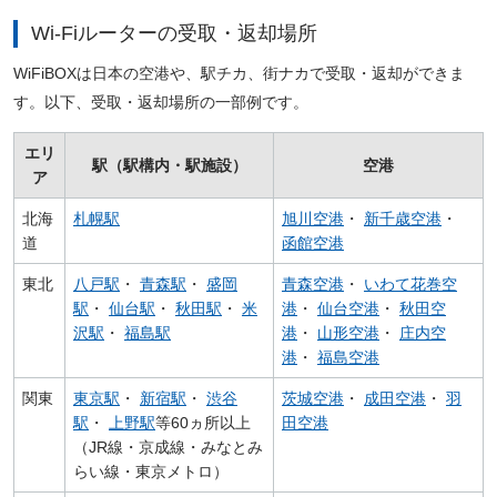
Wi-Fiルーターの受取・返却場所
WiFiBOXは日本の空港や、駅チカ、街ナカで受取・返却ができま
す。以下、受取・返却場所の一部例です。
エリ
駅（駅構内・駅施設）
空港
ア
北海
札幌駅
旭川空港
・
新千歳空港
・
道
函館空港
東北
八戸駅
・
青森駅
・
盛岡
青森空港
・
いわて花巻空
駅
・
仙台駅
・
秋田駅
・
米
港
・
仙台空港
・
秋田空
沢駅
・
福島駅
港
・
山形空港
・
庄内空
港
・
福島空港
関東
東京駅
・
新宿駅
・
渋谷
茨城空港
・
成田空港
・
羽
駅
・
上野駅
等60ヵ所以上
田空港
（JR線・京成線・みなとみ
らい線・東京メトロ）