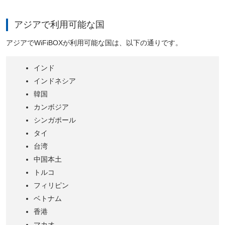
アジアで利用可能な国
アジアでWiFiBOXが利用可能な国は、以下の通りです。
インド
インドネシア
韓国
カンボジア
シンガポール
タイ
台湾
中国本土
トルコ
フィリピン
ベトナム
香港
マカオ