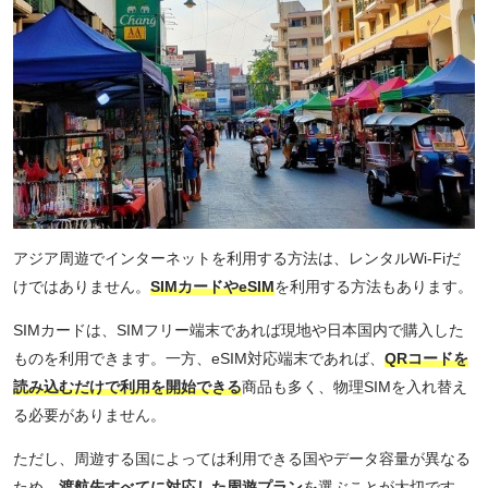
アジア周遊でインターネットを利用する方法は、レンタルWi-Fiだ
けではありません。
SIMカードやeSIM
を利用する方法もあります。
SIMカードは、SIMフリー端末であれば現地や日本国内で購入した
ものを利用できます。一方、eSIM対応端末であれば、
QRコードを
読み込むだけで利用を開始できる
商品も多く、物理SIMを入れ替え
る必要がありません。
ただし、周遊する国によっては利用できる国やデータ容量が異なる
ため、
渡航先すべてに対応した周遊プラン
を選ぶことが大切です。