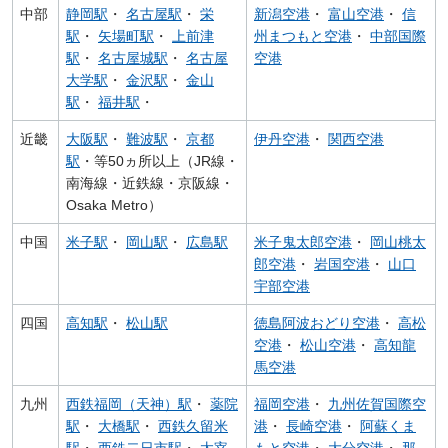
中部
静岡駅
・
名古屋駅
・
栄
新潟空港
・
富山空港
・
信
駅
・
矢場町駅
・
上前津
州まつもと空港
・
中部国際
駅
・
名古屋城駅
・
名古屋
空港
大学駅
・
金沢駅
・
金山
駅
・
福井駅
・
近畿
大阪駅
・
難波駅
・
京都
伊丹空港
・
関西空港
駅
・等50ヵ所以上（JR線・
南海線・近鉄線・京阪線・
Osaka Metro）
中国
米子駅
・
岡山駅
・
広島駅
米子鬼太郎空港
・
岡山桃太
郎空港
・
岩国空港
・
山口
宇部空港
四国
高知駅
・
松山駅
徳島阿波おどり空港
・
高松
空港
・
松山空港
・
高知龍
馬空港
九州
西鉄福岡（天神）駅
・
薬院
福岡空港
・
九州佐賀国際空
駅
・
大橋駅
・
西鉄久留米
港
・
長崎空港
・
阿蘇くま
駅
・
西鉄二日市駅
・
太宰
もと空港
・
大分空港
・
那