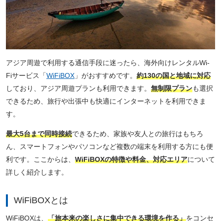
アジア周遊で利用する通信手段に迷ったら、海外向けレンタルWi-
Fiサービス「
WiFiBOX
」がおすすめです。
約130の国と地域に対応
しており、アジア周遊プランも利用できます。
無制限プラン
も選択
できるため、旅行や出張中も快適にインターネットを利用できま
す。
最大5台まで同時接続
できるため、家族や友人との旅行はもちろ
ん、スマートフォンやパソコンなど複数の端末を利用する方にも便
利です。ここからは、
WiFiBOXの特徴や料金、対応エリア
について
詳しく紹介します。
WiFiBOXとは
WiFiBOXは、
「旅本来の楽しさに集中できる環境を作る」
をコンセ