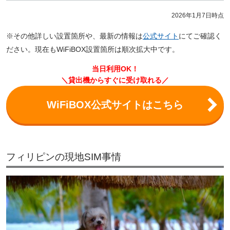
2026年1月7日時点
※その他詳しい設置箇所や、最新の情報は
公式サイト
にてご確認く
ださい。現在もWiFiBOX設置箇所は順次拡大中です。
当日利用OK！
＼貸出機からすぐに受け取れる／
WiFiBOX公式サイトはこちら
フィリピンの現地SIM事情