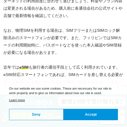
ターネットの利用頻度に合わせて選びましょう。料金やプラン内容
は変更される場合があるため、購入前に各通信会社の公式サイトや
店舗で最新情報を確認してください。
なお、物理SIMを利用する場合は、SIMフリーまたはSIMロック解
除済みのスマートフォンが必要です。また、フィリピンではSIMカ
ードの利用開始時に、パスポートなどを使った本人確認やSIM登録
が必要になる場合があります。
近年では
eSIM
も旅行者の通信手段として広く利用されています。
eSIM対応スマートフォンであれば、SIMカードを差し替える必要が
なく、日本にいる間にオンラインで購入・設定を済ませられます。
On our website we use some cookies. These are necessary for our site to
×
work properly and to give us information about how our site is used.
フィリピンで利用できるおすすめのeSIMやSIMについては、以下の
Learn more
記事で詳しく紹介していますので、ぜひ参考にしてください。
Deny
Accept
関連記事