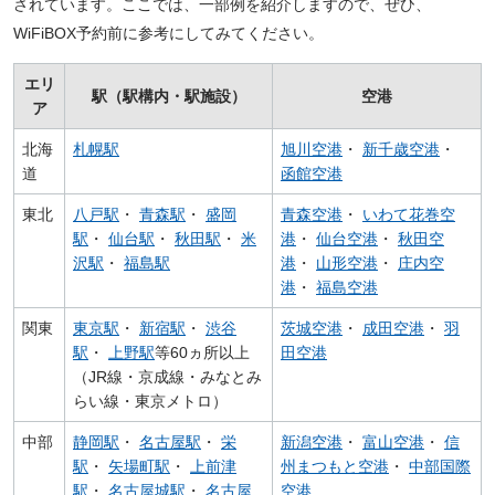
されています。ここでは、一部例を紹介しますので、ぜひ、
WiFiBOX予約前に参考にしてみてください。
エリ
駅（駅構内・駅施設）
空港
ア
北海
札幌駅
旭川空港
・
新千歳空港
・
道
函館空港
東北
八戸駅
・
青森駅
・
盛岡
青森空港
・
いわて花巻空
駅
・
仙台駅
・
秋田駅
・
米
港
・
仙台空港
・
秋田空
沢駅
・
福島駅
港
・
山形空港
・
庄内空
港
・
福島空港
関東
東京駅
・
新宿駅
・
渋谷
茨城空港
・
成田空港
・
羽
駅
・
上野駅
等60ヵ所以上
田空港
（JR線・京成線・みなとみ
らい線・東京メトロ）
中部
静岡駅
・
名古屋駅
・
栄
新潟空港
・
富山空港
・
信
駅
・
矢場町駅
・
上前津
州まつもと空港
・
中部国際
駅
・
名古屋城駅
・
名古屋
空港