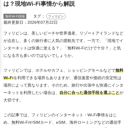
は？現地Wi-Fi事情から解説
タグ：
海外Wi-Fi情報
フィリピン
最終更新日：
2026年07月22日
フィリピンは、美しいビーチや世界遺産、リゾートアイランドなど
が点在し、多くの旅行者に人気の渡航先です。一方で、「現地でイ
ンターネットは快適に使える？」「無料Wi-Fiだけで十分？」と気
になる方も多いのではないでしょうか。
フィリピンでは、ホテルやカフェ、ショッピングモールなどで
無料
Wi-Fi
を利用できる場所もありますが、通信速度や接続の安定性は
場所によって異なります。そのため、旅行や出張中も快適にインタ
ーネットを利用したい場合は、
自分に合った通信手段を選ぶこと
が
大切です。
この記事では、フィリピンのインターネット・Wi-Fi事情をはじ
め、無料Wi-FiやSIMカード、eSIM、海外ローミングなどの通信手