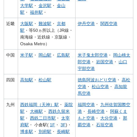
大学駅
・
金沢駅
・
金山
駅
・
福井駅
・
近畿
大阪駅
・
難波駅
・
京都
伊丹空港
・
関西空港
駅
・等50ヵ所以上（JR線・
南海線・近鉄線・京阪線・
Osaka Metro）
中国
米子駅
・
岡山駅
・
広島駅
米子鬼太郎空港
・
岡山桃太
郎空港
・
岩国空港
・
山口
宇部空港
四国
高知駅
・
松山駅
徳島阿波おどり空港
・
高松
空港
・
松山空港
・
高知龍
馬空港
九州
西鉄福岡（天神）駅
・
薬院
福岡空港
・
九州佐賀国際空
駅
・
大橋駅
・
西鉄久留米
港
・
長崎空港
・
阿蘇くま
駅
・
西鉄二日市駅
・
太宰
もと空港
・
大分空港
・
那
府駅
・ 小倉駅(
1F
・
3F
)・
覇空港
・
石垣空港
博多駅
・
別府駅
・
長崎駅