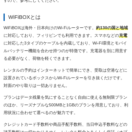
すので、参考にしてください。
WiFiBOXとは
WiFiBOXは海外・日本向けのWi-Fiルーターです。
約130の国と地域
に対応しており、フィリピンでも利用できます。スマホなどの
充電
に対応した3タイプのケーブルを内蔵しており、Wi-Fi環境とモバイ
ルバッテリー機能を合わせ持つのが特徴です。充電器を別に用意す
る必要がなく、荷物を軽くできます。
レンタルの予約はインターネットで簡単にでき、受取は空港などに
設置されているボックスからWi-Fiルーターを引き抜くだけです。
対面のやり取りは一切ありません。
プランはデータ残量を気にすることなく自由に使える無制限プラン
のほか、リーズナブルな500MBと1GBのプランを用意しており、利
用状況に合わせて選べるのが魅力です。
クレジットカード手数料や商品手配手数料、当日申込手数料などの
諸手数料は一切かかりません。レンタル料金とあんしん保証（オプ