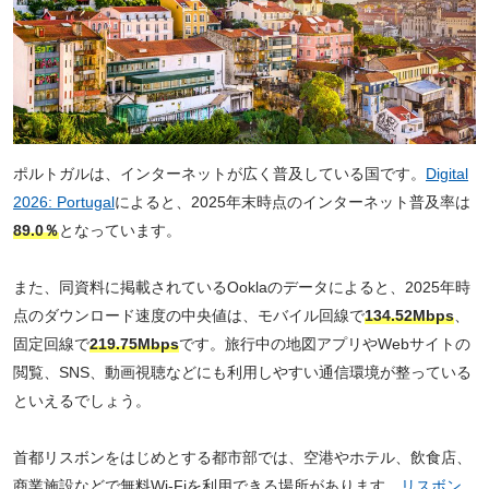
ポルトガルは、インターネットが広く普及している国です。
Digital
2026: Portugal
によると、2025年末時点のインターネット普及率は
89.0％
となっています。
また、同資料に掲載されているOoklaのデータによると、2025年時
点のダウンロード速度の中央値は、モバイル回線で
134.52Mbps
、
固定回線で
219.75Mbps
です。旅行中の地図アプリやWebサイトの
閲覧、SNS、動画視聴などにも利用しやすい通信環境が整っている
といえるでしょう。
首都リスボンをはじめとする都市部では、空港やホテル、飲食店、
商業施設などで無料Wi-Fiを利用できる場所があります。
リスボン