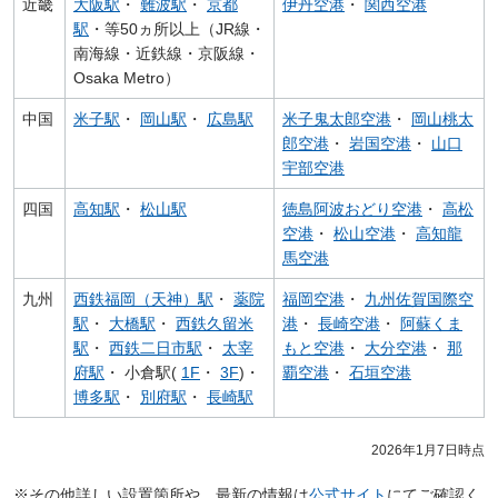
近畿
大阪駅
・
難波駅
・
京都
伊丹空港
・
関西空港
駅
・等50ヵ所以上（JR線・
南海線・近鉄線・京阪線・
Osaka Metro）
中国
米子駅
・
岡山駅
・
広島駅
米子鬼太郎空港
・
岡山桃太
郎空港
・
岩国空港
・
山口
宇部空港
四国
高知駅
・
松山駅
徳島阿波おどり空港
・
高松
空港
・
松山空港
・
高知龍
馬空港
九州
西鉄福岡（天神）駅
・
薬院
福岡空港
・
九州佐賀国際空
駅
・
大橋駅
・
西鉄久留米
港
・
長崎空港
・
阿蘇くま
駅
・
西鉄二日市駅
・
太宰
もと空港
・
大分空港
・
那
府駅
・ 小倉駅(
1F
・
3F
)・
覇空港
・
石垣空港
博多駅
・
別府駅
・
長崎駅
2026年1月7日時点
※その他詳しい設置箇所や、最新の情報は
公式サイト
にてご確認く