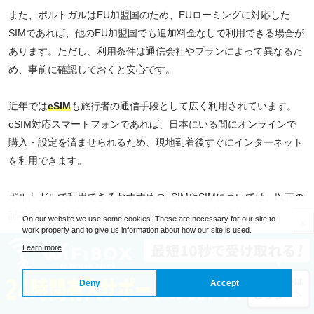
また、ポルトガルはEU加盟国のため、EUローミングに対応した
SIMであれば、他のEU加盟国でも追加料金なしで利用できる場合が
あります。ただし、利用条件は通信会社やプランによって異なるた
め、事前に確認しておくと安心です。
近年では
eSIM
も旅行者の通信手段として広く利用されています。
eSIM対応スマートフォンであれば、日本にいる間にオンラインで
購入・設定を済ませられるため、現地到着後すぐにインターネット
を利用できます。
ポルトガルで利用できるおすすめのeSIMやSIMについては、以下の
記事で詳しく紹介していますので、ぜひ参考にしてください。
On our website we use some cookies. These are necessary for our site to
×
work properly and to give us information about how our site is used.
Learn more
関連記事
▶ポルトガルでおすすめのeSIMやSIMを解説
Deny
Accept