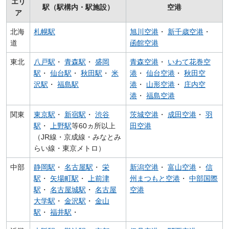
エリ
駅（駅構内・駅施設）
空港
ア
北海
札幌駅
旭川空港
・
新千歳空港
・
道
函館空港
東北
八戸駅
・
青森駅
・
盛岡
青森空港
・
いわて花巻空
駅
・
仙台駅
・
秋田駅
・
米
港
・
仙台空港
・
秋田空
沢駅
・
福島駅
港
・
山形空港
・
庄内空
港
・
福島空港
関東
東京駅
・
新宿駅
・
渋谷
茨城空港
・
成田空港
・
羽
駅
・
上野駅
等60ヵ所以上
田空港
（JR線・京成線・みなとみ
らい線・東京メトロ）
中部
静岡駅
・
名古屋駅
・
栄
新潟空港
・
富山空港
・
信
駅
・
矢場町駅
・
上前津
州まつもと空港
・
中部国際
駅
・
名古屋城駅
・
名古屋
空港
大学駅
・
金沢駅
・
金山
駅
・
福井駅
・