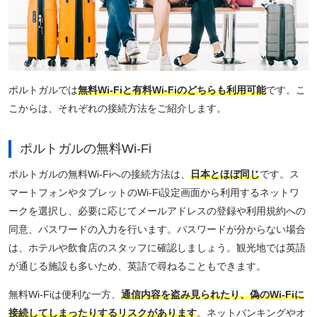
ポルトガルでは
無料Wi-Fiと有料Wi-Fiのどちらも利用可能
です。こ
こからは、それぞれの接続方法をご紹介します。
ポルトガルの無料Wi-Fi
ポルトガルの無料Wi-Fiへの接続方法は、
日本とほぼ同じ
です。ス
マートフォンやタブレットのWi-Fi設定画面から利用するネットワ
ークを選択し、必要に応じてメールアドレスの登録や利用規約への
同意、パスワードの入力を行います。パスワードが分からない場合
は、ホテルや飲食店のスタッフに確認しましょう。観光地では英語
が通じる施設も多いため、英語で尋ねることもできます。
無料Wi-Fiは便利な一方、
通信内容を盗み見られたり、偽のWi-Fiに
接続してしまったりするリスクがあります
。ネットバンキングやオ