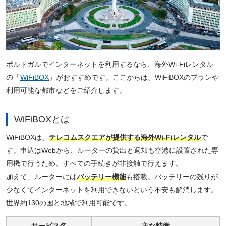
ポルトガルでインターネットを利用するなら、海外Wi-Fiレンタル
の「
WiFiBOX
」がおすすめです。ここからは、WiFiBOXのプランや
利用可能な都市などをご紹介します。
WiFiBOXとは
WiFiBOXは、
テレコムスクエアが提供する海外Wi-Fiレンタル
で
す。申込はWebから、ルーターの貸出と返却も空港に設置された専
用機で行うため、すべての手続きが非接触で行えます。
加えて、ルーターには
バッテリー機能
も搭載。バッテリーの残りが
少なくてインターネットを利用できないという不安も解消します。
世界約130の国と地域で利用可能です。