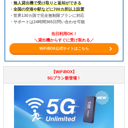
・
無人貸出機で受け取りと返却ができる
・
全国の空港や駅などに700カ所以上設置
・世界130カ国で完全無制限プランに対応
・サポートは24時間365日問い合わせ可能
当日利用OK！
＼貸出機からすぐに受け取れる／
WiFiBOX公式サイトはこちら
【WiFiBOX】
5Gプラン新登場！