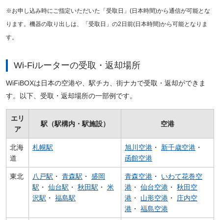
※お申し込み時にご指定いただいた「受取日」(日本時間)から通信が可能とな
ります。機器の取り出しは、「受取日」の2日前(日本時間)から可能となりま
す。
Wi-Fiルーターの受取・返却場所
WiFiBOXは日本の空港や、駅チカ、街ナカで受取・返却ができま
す。以下、受取・返却場所の一部例です。
エリ
駅（駅構内・駅施設）
空港
ア
北海
札幌駅
旭川空港
・
新千歳空港
・
道
函館空港
東北
八戸駅
・
青森駅
・
盛岡
青森空港
・
いわて花巻空
駅
・
仙台駅
・
秋田駅
・
米
港
・
仙台空港
・
秋田空
沢駅
・
福島駅
港
・
山形空港
・
庄内空
港
・
福島空港