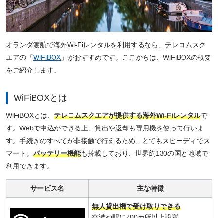
オランダ渡航で海外Wi-Fiレンタルを利用するなら、テレコムスク
エアの「
WiFiBOX
」がおすすめです。ここからは、WiFiBOXの概要
をご紹介します。
WiFiBOXとは
WiFiBOXとは、
テレコムスクエアが提供する海外Wi-Fiレンタル
で
す。Webで申込ができる上、貸出や返却も専用機を使って行いま
す。手続きのすべてが非接触で行えるため、とてもスピーディでス
マート。
バッテリー機能
も搭載しており、世界約130の国と地域で
利用できます。
サービス名
主な特徴
無人貸出機で受け取りできる
空港や駅に700カ所以上設置