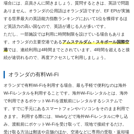
場合には、店員さんに聞きましょう。質問するときは、英語で問題
ありません。オランダの公用語はオランダ語ですが、EF EPIが実施
する世界最大の英語能力指数ランキングにおいて1位を獲得するほ
ど英語力の高い国なので、英語が通じる人が多いです。
ただし、一部施設では利用に時間制限を設けている場合もありま
す。オランダの主要空港である
アムステルダム・スキポール国際空
港
では、連続利用は4時間までとされています。4時間を超えると接
続が途切れるので、再度アクセスして利用しましょう。
オランダの有料Wi-Fi
オランダで有料Wi-Fiを利用する場合、最も手軽で便利なのは海外
Wi-Fiレンタルを利用することです。海外Wi-Fiレンタルとは、海外
で利用できるポケットWi-Fiを渡航前にレンタルするシステムで
す。すでに手元にあるスマートフォンやパソコンをそのまま利用で
きます。 利用する際には、Webなどで海外Wi-Fiレンタルに申し込
み、渡航前にポケットWi-Fiを受け取って、現地で接続するだけ。
受け取る方法は郵送や店舗のほか、空港などに専用の受取・返却場