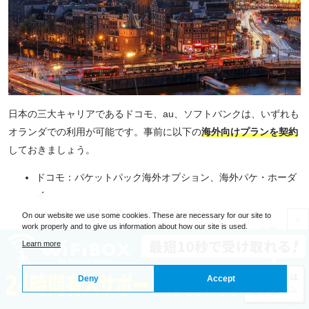
日本の三大キャリアであるドコモ、au、ソフトバンクは、いずれも
オランダでの利用が可能です。事前に以下の
海外向けプランを契約
しておきましょう。
ドコモ：パケットパック海外オプション、海外パケ・ホーダ
イ
au：世界データ定額、海外ダブル定額
On our website we use some cookies. These are necessary for our site to
×
work properly and to give us information about how our site is used.
ソフトバンク：海外あんしん定額、海外パケットし放題
Learn more
ただし、機種によっては利用できない場合があるため、各社のホー
ムページ等で事前に確認が必要です。
Deny
Accept