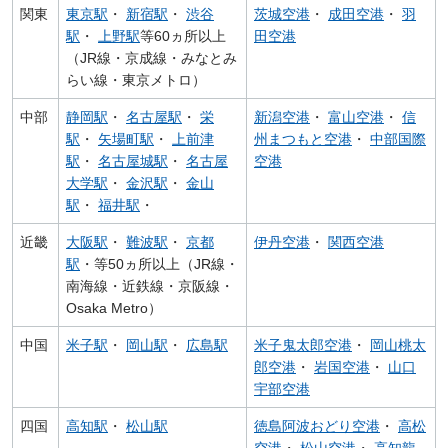
関東
東京駅
・
新宿駅
・
渋谷
茨城空港
・
成田空港
・
羽
駅
・
上野駅
等60ヵ所以上
田空港
（JR線・京成線・みなとみ
らい線・東京メトロ）
中部
静岡駅
・
名古屋駅
・
栄
新潟空港
・
富山空港
・
信
駅
・
矢場町駅
・
上前津
州まつもと空港
・
中部国際
駅
・
名古屋城駅
・
名古屋
空港
大学駅
・
金沢駅
・
金山
駅
・
福井駅
・
近畿
大阪駅
・
難波駅
・
京都
伊丹空港
・
関西空港
駅
・等50ヵ所以上（JR線・
南海線・近鉄線・京阪線・
Osaka Metro）
中国
米子駅
・
岡山駅
・
広島駅
米子鬼太郎空港
・
岡山桃太
郎空港
・
岩国空港
・
山口
宇部空港
四国
高知駅
・
松山駅
徳島阿波おどり空港
・
高松