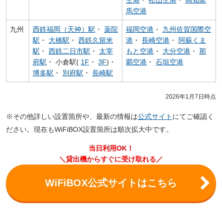
空港
・
松山空港
・
高知龍
馬空港
九州
西鉄福岡（天神）駅
・
薬院
福岡空港
・
九州佐賀国際空
駅
・
大橋駅
・
西鉄久留米
港
・
長崎空港
・
阿蘇くま
駅
・
西鉄二日市駅
・
太宰
もと空港
・
大分空港
・
那
府駅
・ 小倉駅(
1F
・
3F
)・
覇空港
・
石垣空港
博多駅
・
別府駅
・
長崎駅
2026年1月7日時点
※その他詳しい設置箇所や、最新の情報は
公式サイト
にてご確認く
ださい。現在もWiFiBOX設置箇所は順次拡大中です。
当日利用OK！
＼貸出機からすぐに受け取れる／
WiFiBOX公式サイトはこちら