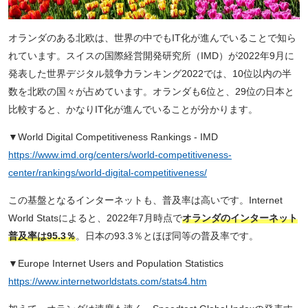
オランダのある北欧は、世界の中でもIT化が進んでいることで知ら
れています。スイスの国際経営開発研究所（IMD）が2022年9月に
発表した世界デジタル競争力ランキング2022では、10位以内の半
数を北欧の国々が占めています。オランダも6位と、29位の日本と
比較すると、かなりIT化が進んでいることが分かります。
▼World Digital Competitiveness Rankings - IMD
https://www.imd.org/centers/world-competitiveness-
center/rankings/world-digital-competitiveness/
この基盤となるインターネットも、普及率は高いです。Internet
World Statsによると、2022年7月時点で
オランダのインターネット
普及率は95.3％
。日本の93.3％とほぼ同等の普及率です。
▼Europe Internet Users and Population Statistics
https://www.internetworldstats.com/stats4.htm