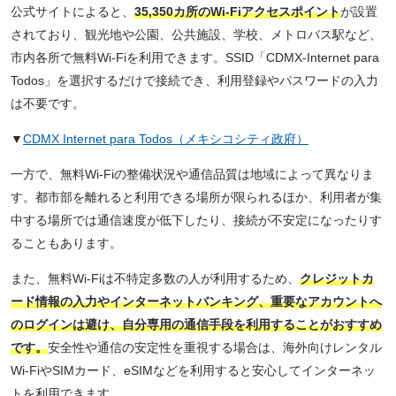
公式サイトによると、
35,350カ所のWi-Fiアクセスポイント
が設置
されており、観光地や公園、公共施設、学校、メトロバス駅など、
市内各所で無料Wi-Fiを利用できます。SSID「CDMX-Internet para
Todos」を選択するだけで接続でき、利用登録やパスワードの入力
は不要です。
▼
CDMX Internet para Todos（メキシコシティ政府）
一方で、無料Wi-Fiの整備状況や通信品質は地域によって異なりま
す。都市部を離れると利用できる場所が限られるほか、利用者が集
中する場所では通信速度が低下したり、接続が不安定になったりす
ることもあります。
また、無料Wi-Fiは不特定多数の人が利用するため、
クレジットカ
ード情報の入力やインターネットバンキング、重要なアカウントへ
のログインは避け、自分専用の通信手段を利用することがおすすめ
です。
安全性や通信の安定性を重視する場合は、海外向けレンタル
Wi-FiやSIMカード、eSIMなどを利用すると安心してインターネッ
トを利用できます。