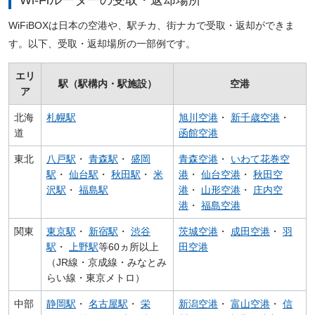
Wi-Fiルーターの受取・返却場所
WiFiBOXは日本の空港や、駅チカ、街ナカで受取・返却ができま
す。以下、受取・返却場所の一部例です。
エリ
駅（駅構内・駅施設）
空港
ア
北海
札幌駅
旭川空港
・
新千歳空港
・
道
函館空港
東北
八戸駅
・
青森駅
・
盛岡
青森空港
・
いわて花巻空
駅
・
仙台駅
・
秋田駅
・
米
港
・
仙台空港
・
秋田空
沢駅
・
福島駅
港
・
山形空港
・
庄内空
港
・
福島空港
関東
東京駅
・
新宿駅
・
渋谷
茨城空港
・
成田空港
・
羽
駅
・
上野駅
等60ヵ所以上
田空港
（JR線・京成線・みなとみ
らい線・東京メトロ）
中部
静岡駅
・
名古屋駅
・
栄
新潟空港
・
富山空港
・
信