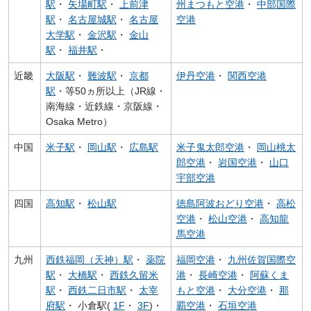
駅
・
矢場町駅
・
上前津
州まつもと空港
・
中部国際
駅
・
名古屋城駅
・
名古屋
空港
大学駅
・
金沢駅
・
金山
駅
・
福井駅
・
近畿
大阪駅
・
難波駅
・
京都
伊丹空港
・
関西空港
駅
・等50ヵ所以上（JR線・
南海線・近鉄線・京阪線・
Osaka Metro）
中国
米子駅
・
岡山駅
・
広島駅
米子鬼太郎空港
・
岡山桃太
郎空港
・
岩国空港
・
山口
宇部空港
四国
高知駅
・
松山駅
徳島阿波おどり空港
・
高松
空港
・
松山空港
・
高知龍
馬空港
九州
西鉄福岡（天神）駅
・
薬院
福岡空港
・
九州佐賀国際空
駅
・
大橋駅
・
西鉄久留米
港
・
長崎空港
・
阿蘇くま
駅
・
西鉄二日市駅
・
太宰
もと空港
・
大分空港
・
那
府駅
・ 小倉駅(
1F
・
3F
)・
覇空港
・
石垣空港