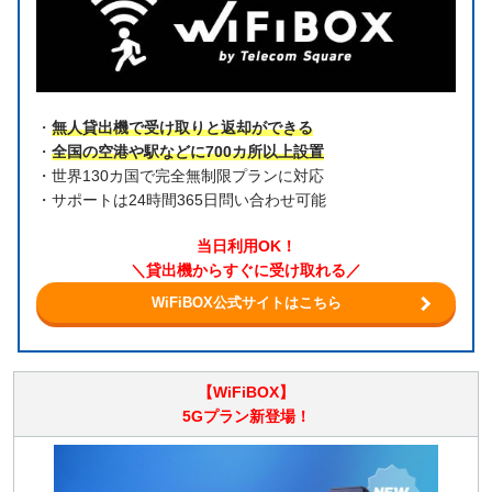
・
無人貸出機で受け取りと返却ができる
・
全国の空港や駅などに700カ所以上設置
・世界130カ国で完全無制限プランに対応
・サポートは24時間365日問い合わせ可能
当日利用OK！
＼貸出機からすぐに受け取れる／
WiFiBOX公式サイトはこちら
【WiFiBOX】
5Gプラン新登場！