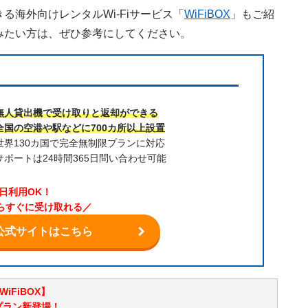
海外向けレンタルWi-Fiサービス「
WiFiBOX
」もご紹
みたい方は、ぜひ参考にしてください。
」
無人貸出機で受け取りと返却ができる
全国の空港や駅などに700カ所以上設置
世界130カ国で完全無制限プランに対応
サポートは24時間365日問い合わせ可能
日利用OK！
らすぐに受け取れる／
OX公式サイトはこちら
WiFiBOX】
プラン新登場！