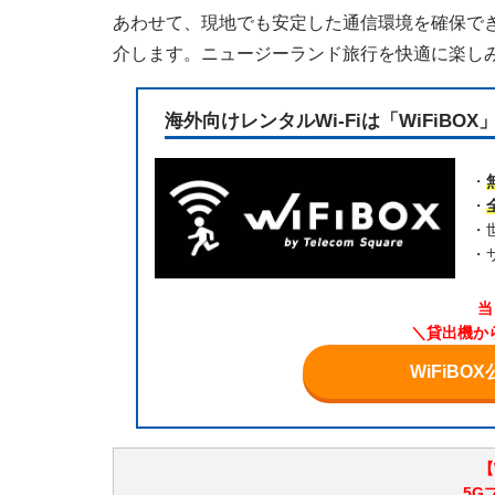
あわせて、現地でも安定した通信環境を確保できる
介します。ニュージーランド旅行を快適に楽し
海外向けレンタルWi-Fiは「WiFiBOX
・
・
・
・
当
＼貸出機か
WiFiB
【
5G