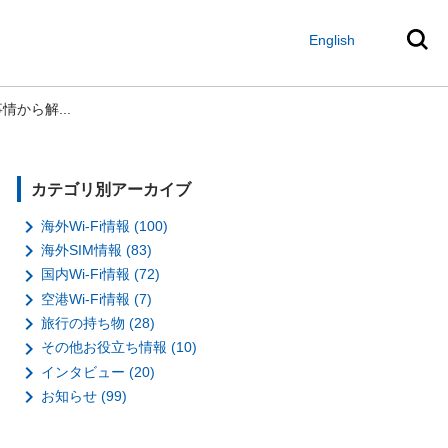
English
情から解...
カテゴリ別アーカイブ

海外Wi-Fi情報 (100)

海外SIM情報 (83)

国内Wi-Fi情報 (72)

空港Wi-Fi情報 (7)

旅行の持ち物 (28)

その他お役立ち情報 (10)

インタビュー (20)

お知らせ (99)