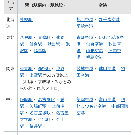
エリ
駅（駅構内・駅施設）
空港
ア
北海
札幌駅
旭川空港
・
新千歳空港
・
道
函館空港
東北
八戸駅
・
青森駅
・
盛岡
青森空港
・
いわて花巻空
駅
・
仙台駅
・
秋田駅
・
米
港
・
仙台空港
・
秋田空
沢駅
・
福島駅
港
・
山形空港
・
庄内空
港
・
福島空港
関東
東京駅
・
新宿駅
・
渋谷
茨城空港
・
成田空港
・
羽
駅
・
上野駅
等60ヵ所以上
田空港
（JR線・京成線・みなとみ
らい線・東京メトロ）
中部
静岡駅
・
名古屋駅
・
栄
新潟空港
・
富山空港
・
信
駅
・
矢場町駅
・
上前津
州まつもと空港
・
中部国際
駅
・
名古屋城駅
・
名古屋
空港
大学駅
・
金沢駅
・
金山
駅
・
福井駅
・