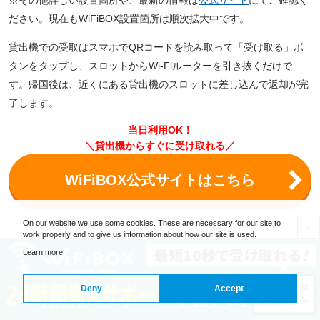
ださい。現在もWiFiBOX設置箇所は順次拡大中です。
貸出機での受取はスマホでQRコードを読み取って「受け取る」ボ
タンをタップし、スロットからWi-Fiルーターを引き抜くだけで
す。帰国後は、近くにある貸出機のスロットに差し込んで返却が完
了します。
当日利用OK！
＼貸出機からすぐに受け取れる／
WiFiBOX公式サイトはこちら
On our website we use some cookies. These are necessary for our site to
×
work properly and to give us information about how our site is used.
マレーシアの現地SIM事情
Learn more
Deny
Accept