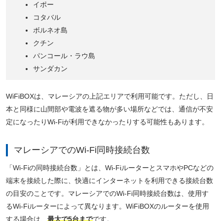
イポー
コタバル
ボルネオ島
クチン
パンコール・ラウ島
サンダカン
WiFiBOXは、マレーシアの上記エリアで利用可能です。ただし、日
本と同様に山間部や電波を遮る物が多い場所などでは、通信が不安
定になったりWi-Fiが利用できなかったりする可能性もあります。
マレーシアでのWi-Fi同時接続台数
「Wi-Fiの同時接続台数」とは、Wi-FiルーターとスマホやPCなどの
端末を接続した際に、快適にインターネットを利用できる接続台数
の目安のことです。マレーシアでのWi-Fi同時接続台数は、使用す
るWi-Fiルーターによって異なります。WiFiBOXのルーターを使用
する場合は、
最大で5台まで
です。