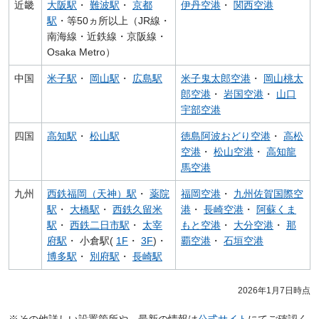
近畿
大阪駅
・
難波駅
・
京都
伊丹空港
・
関西空港
駅
・等50ヵ所以上（JR線・
南海線・近鉄線・京阪線・
Osaka Metro）
中国
米子駅
・
岡山駅
・
広島駅
米子鬼太郎空港
・
岡山桃太
郎空港
・
岩国空港
・
山口
宇部空港
四国
高知駅
・
松山駅
徳島阿波おどり空港
・
高松
空港
・
松山空港
・
高知龍
馬空港
九州
西鉄福岡（天神）駅
・
薬院
福岡空港
・
九州佐賀国際空
駅
・
大橋駅
・
西鉄久留米
港
・
長崎空港
・
阿蘇くま
駅
・
西鉄二日市駅
・
太宰
もと空港
・
大分空港
・
那
府駅
・ 小倉駅(
1F
・
3F
)・
覇空港
・
石垣空港
博多駅
・
別府駅
・
長崎駅
2026年1月7日時点
※その他詳しい設置箇所や、最新の情報は
公式サイト
にてご確認く