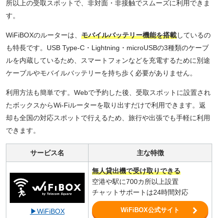
所以上の受取スポットで、非対面・非接触でスムーズに利用できま
す。
WiFiBOXのルーターは、
モバイルバッテリー機能を搭載
しているの
も特長です。USB Type-C・Lightning・microUSBの3種類のケーブ
ルを内蔵しているため、スマートフォンなどを充電するために別途
ケーブルやモバイルバッテリーを持ち歩く必要がありません。
利用方法も簡単です。Webで予約した後、受取スポットに設置され
たボックスからWi-Fiルーターを取り出すだけで利用できます。返
却も全国の対応スポットで行えるため、旅行や出張でも手軽に利用
できます。
サービス名
主な特徴
無人貸出機で受け取りできる
空港や駅に700カ所以上設置
チャットサポートは24時間対応
WiFiBOX公式サイト
▶WiFiBOX