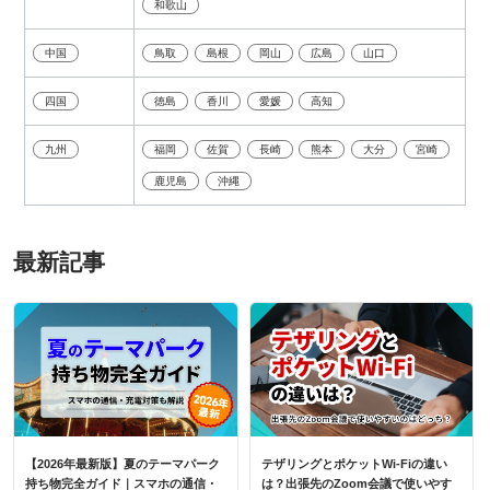
和歌山
中国
鳥取
島根
岡山
広島
山口
四国
徳島
香川
愛媛
高知
九州
福岡
佐賀
長崎
熊本
大分
宮崎
鹿児島
沖縄
最新記事
【2026年最新版】夏のテーマパーク
テザリングとポケットWi-Fiの違い
持ち物完全ガイド｜スマホの通信・
は？出張先のZoom会議で使いやす