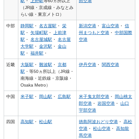
駅
・
上野駅
等60ヵ所以上
田空港
（JR線・京成線・みなとみ
らい線・東京メトロ）
中部
静岡駅
・
名古屋駅
・
栄
新潟空港
・
富山空港
・
信
駅
・
矢場町駅
・
上前津
州まつもと空港
・
中部国際
駅
・
名古屋城駅
・
名古屋
空港
大学駅
・
金沢駅
・
金山
駅
・
福井駅
・
近畿
大阪駅
・
難波駅
・
京都
伊丹空港
・
関西空港
駅
・等50ヵ所以上（JR線・
南海線・近鉄線・京阪線・
Osaka Metro）
中国
米子駅
・
岡山駅
・
広島駅
米子鬼太郎空港
・
岡山桃太
郎空港
・
岩国空港
・
山口
宇部空港
四国
高知駅
・
松山駅
徳島阿波おどり空港
・
高松
空港
・
松山空港
・
高知龍
馬空港