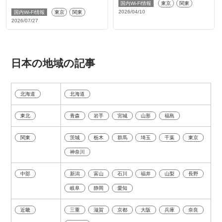
国内Wi-Fi情報
東京
関東
2026/04/10
国内Wi-Fi情報
東京
関東
2026/07/27
日本の地域の記事
北海道
北海道
東北
青森
岩手
宮城
山形
福島
関東
茨城
栃木
群馬
埼玉
千葉
東京
神奈川
中部
新潟
富山
石川
福井
山梨
長野
岐阜
静岡
愛知
近畿
三重
滋賀
京都
大阪
兵庫
奈良