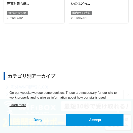
充電対策も解...
いのはどっ...
旅行の持ち物
国内Wi-Fi情報
2026/07/02
2026/07/01
カテゴリ別アーカイブ

海外Wi-Fi情報 (100)
On our website we use some cookies. These are necessary for our site to

海外SIM情報 (83)
×
work properly and to give us information about how our site is used.

国内Wi-Fi情報 (72)
Learn more

空港Wi-Fi情報 (7)

旅行の持ち物 (28)
Deny
Accept

その他お役立ち情報 (10)

インタビュー (20)