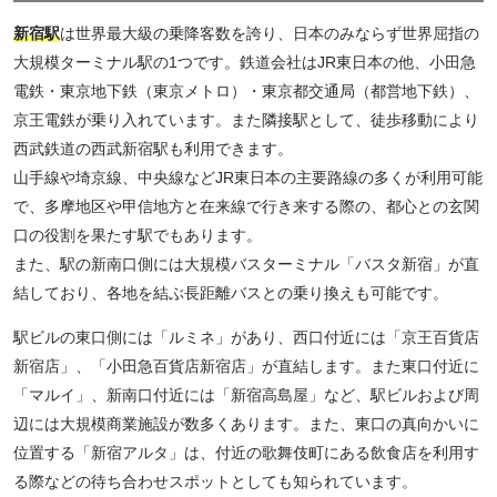
新宿駅
は世界最大級の乗降客数を誇り、日本のみならず世界屈指の
大規模ターミナル駅の1つです。鉄道会社はJR東日本の他、小田急
電鉄・東京地下鉄（東京メトロ）・東京都交通局（都営地下鉄）、
京王電鉄が乗り入れています。また隣接駅として、徒歩移動により
西武鉄道の西武新宿駅も利用できます。
山手線や埼京線、中央線などJR東日本の主要路線の多くが利用可能
で、多摩地区や甲信地方と在来線で行き来する際の、都心との玄関
口の役割を果たす駅でもあります。
また、駅の新南口側には大規模バスターミナル「バスタ新宿」が直
結しており、各地を結ぶ長距離バスとの乗り換えも可能です。
駅ビルの東口側には「ルミネ」があり、西口付近には「京王百貨店
新宿店」、「小田急百貨店新宿店」が直結します。また東口付近に
「マルイ」、新南口付近には「新宿高島屋」など、駅ビルおよび周
辺には大規模商業施設が数多くあります。また、東口の真向かいに
位置する「新宿アルタ」は、付近の歌舞伎町にある飲食店を利用す
る際などの待ち合わせスポットとしても知られています。