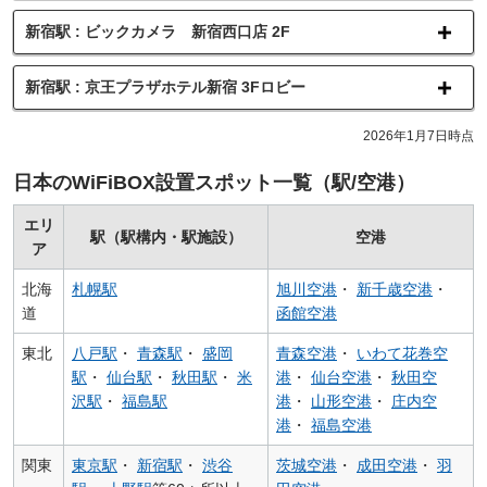
新宿駅 : ビックカメラ 新宿西口店 2F
新宿駅 : 京王プラザホテル新宿 3Fロビー
2026年1月7日時点
日本のWiFiBOX設置スポット一覧（駅/空港）
エリ
駅（駅構内・駅施設）
空港
ア
北海
札幌駅
旭川空港
・
新千歳空港
・
道
函館空港
東北
八戸駅
・
青森駅
・
盛岡
青森空港
・
いわて花巻空
駅
・
仙台駅
・
秋田駅
・
米
港
・
仙台空港
・
秋田空
沢駅
・
福島駅
港
・
山形空港
・
庄内空
港
・
福島空港
関東
東京駅
・
新宿駅
・
渋谷
茨城空港
・
成田空港
・
羽