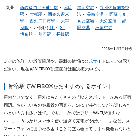
九州
西鉄福岡（天神）駅
・
薬院
福岡空港
・
九州佐賀国際空
駅
・
大橋駅
・
西鉄久留米
港
・
長崎空港
・
阿蘇くま
駅
・
西鉄二日市駅
・
太宰
もと空港
・
大分空港
・
那
府駅
・ 小倉駅(
1F
・
3F
)・
覇空港
・
石垣空港
博多駅
・
別府駅
・
長崎駅
2026年1月7日時点
※その他詳しい設置箇所や、最新の情報は
公式サイト
にてご確認く
ださい。現在もWiFiBOX設置箇所は順次拡大中です。
新宿駅でWiFiBOXをおすすめするポイント
屋内だけでなく、屋外にもたくさんの「映えスポット」がある新宿
周辺。おいしいものや風景の写真を、SNSで共有しながら楽しみた
いという方も多いはず。でも、「外ではフリーWi-Fiが使えな
い！」「うっかりスマホを使い過ぎて充電がやばい......」など、ス
マートフォンにまつわる困りごとに立ち会ってしまう機会もないと