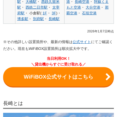
駅
・
大橋駅
・
西鉄久留米
港
・
長崎空港
・
阿蘇くま
駅
・
西鉄二日市駅
・
太宰
もと空港
・
大分空港
・
那
府駅
・ 小倉駅(
1F
・
3F
)・
覇空港
・
石垣空港
博多駅
・
別府駅
・
長崎駅
2026年1月7日時点
※その他詳しい設置箇所や、最新の情報は
公式サイト
にてご確認く
ださい。現在もWiFiBOX設置箇所は順次拡大中です。
当日利用OK！
＼貸出機からすぐに受け取れる／
WiFiBOX公式サイトはこちら
長崎とは