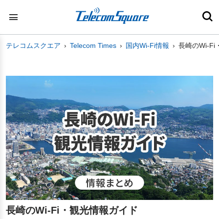
テレコムスクエア
Telecom Times
国内Wi-Fi情報
長崎のWi-F
長崎のWi-Fi・観光情報ガイド