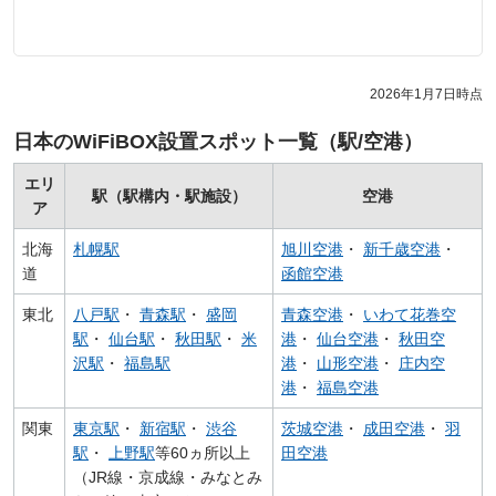
2026年1月7日時点
日本のWiFiBOX設置スポット一覧（駅/空港）
エリ
駅（駅構内・駅施設）
空港
ア
北海
札幌駅
旭川空港
・
新千歳空港
・
道
函館空港
東北
八戸駅
・
青森駅
・
盛岡
青森空港
・
いわて花巻空
駅
・
仙台駅
・
秋田駅
・
米
港
・
仙台空港
・
秋田空
沢駅
・
福島駅
港
・
山形空港
・
庄内空
港
・
福島空港
関東
東京駅
・
新宿駅
・
渋谷
茨城空港
・
成田空港
・
羽
駅
・
上野駅
等60ヵ所以上
田空港
（JR線・京成線・みなとみ