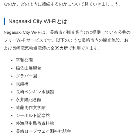
なのか、どのように接続するのかについて見ていきましょう。
Nagasaki City Wi-Fiとは
Nagasaki City Wi-Fiは、長崎市が観光客向けに提供している公共の
フリーWi-Fiサービスです。以下のような長崎市内の観光施設、お
よび長崎電気軌道電停の全39カ所で利用できます。
平和公園
稲佐山展望台
グラバー園
眼鏡橋
長崎ペンギン水族館
永井隆記念館
遠藤周作文学館
シーボルト記念館
外海歴史民俗資料館
長崎ロープウェイ淵神社駅舎