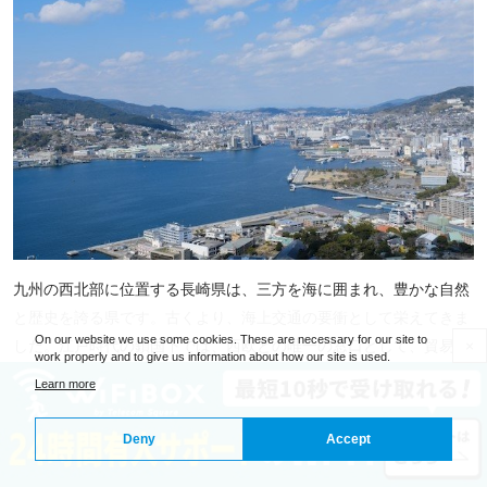
九州の西北部に位置する長崎県は、三方を海に囲まれ、豊かな自然
と歴史を誇る県です。古くより、海上交通の要衝として栄えてきま
On our website we use some cookies. These are necessary for our site to
した。江戸時代の鎖国下では、西欧との唯一の窓口として、貿易が
×
work properly and to give us information about how our site is used.
行われていました。このように、さまざまな文化や技術の交流拠点
Learn more
として、日本の発展に大きく貢献してきた歴史を持ちます。
Deny
Accept
華々しい歴史だけではありません。1945年8月9日には、長崎市に
原爆が投下され、被災地となりました。その悲劇の過去と平和への