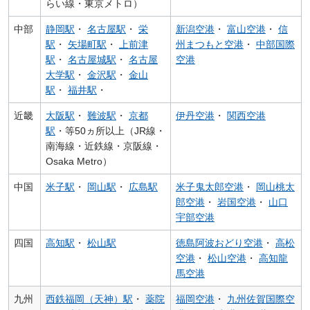
らい線・東京メトロ）
中部
静岡駅
・
名古屋駅
・
栄
新潟空港
・
富山空港
・
信
駅
・
矢場町駅
・
上前津
州まつもと空港
・
中部国際
駅
・
名古屋城駅
・
名古屋
空港
大学駅
・
金沢駅
・
金山
駅
・
福井駅
・
近畿
大阪駅
・
難波駅
・
京都
伊丹空港
・
関西空港
駅
・等50ヵ所以上（JR線・
南海線・近鉄線・京阪線・
Osaka Metro）
中国
米子駅
・
岡山駅
・
広島駅
米子鬼太郎空港
・
岡山桃太
郎空港
・
岩国空港
・
山口
宇部空港
四国
高知駅
・
松山駅
徳島阿波おどり空港
・
高松
空港
・
松山空港
・
高知龍
馬空港
九州
西鉄福岡（天神）駅
・
薬院
福岡空港
・
九州佐賀国際空