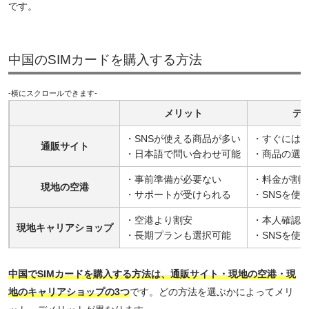
です。
中国のSIMカードを購入する方法
-横にスクロールできます-
メリット
デ
・SNSが使える商品が多い
・すぐには
通販サイト
・日本語で問い合わせ可能
・商品の選
・事前準備が必要ない
・料金が割
現地の空港
・サポートが受けられる
・SNSを使
・空港より割安
・本人確認
現地キャリアショップ
・長期プランも選択可能
・SNSを使
中国でSIMカードを購入する方法は、通販サイト・現地の空港・現
地のキャリアショップの3つ
です。どの方法を選ぶかによってメリ