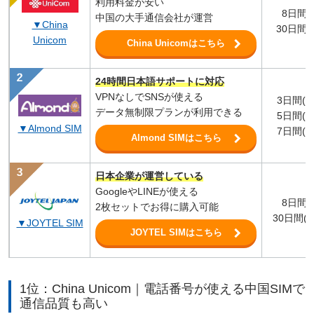
利用料金が安い
8日間(9
中国の大手通信会社が運営
▼China
30日間(
Unicom
China Unicomはこちら
24時間日本語サポートに対応
VPNなしでSNSが使える
3日間(無
データ無制限プランが利用できる
5日間(無
▼Almond SIM
7日間(無
Almond SIMはこちら
日本企業が運営している
GoogleやLINEが使える
8日間(5
2枚セットでお得に購入可能
30日間(1
▼JOYTEL SIM
JOYTEL SIMはこちら
1位：China Unicom｜電話番号が使える中国SIMで
通信品質も高い