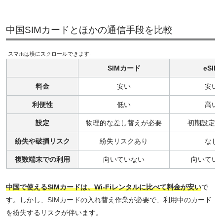
中国SIMカードとほかの通信手段を比較
-スマホは横にスクロールできます-
SIMカード
eSIM
料金
安い
安い
利便性
低い
高い
設定
物理的な差し替えが必要
初期設定
紛失や破損リスク
紛失リスクあり
なし
複数端末での利用
向いていない
向いてい
中国で使えるSIMカードは、Wi-Fiレンタルに比べて料金が安い
で
す。しかし、SIMカードの入れ替え作業が必要で、利用中のカード
を紛失するリスクが伴います。