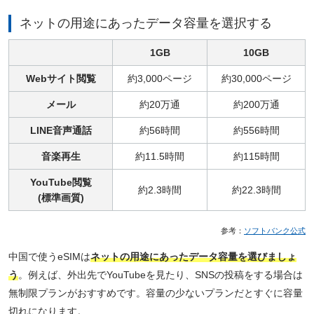
ネットの用途にあったデータ容量を選択する
1GB
10GB
Webサイト閲覧
約3,000ページ
約30,000ページ
メール
約20万通
約200万通
LINE音声通話
約56時間
約556時間
音楽再生
約11.5時間
約115時間
YouTube閲覧
約2.3時間
約22.3時間
(標準画質)
参考：
ソフトバンク公式
中国で使うeSIMは
ネットの用途にあったデータ容量を選びましょ
う
。例えば、外出先でYouTubeを見たり、SNSの投稿をする場合は
無制限プランがおすすめです。容量の少ないプランだとすぐに容量
切れになります。