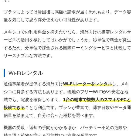
プランによっては帰国後に高額の請求が届く恐れもあり、データ容
量を気にして思う存分使えない可能性があります。
メキシコでの利用料金を抑えたいなら、海外向けの携帯レンタルサ
ービスの活用を検討してはいかがでしょうか。秒単位で料金が発生
するため、分単位で課金される国際ローミングサービスと比較して
リーズナブルな方法です。
Wi-Fiレンタル
通信事業者が提供する海外向け
Wi-Fiルーターをレンタル
し、メキ
シコに持参する方法もあります。現地のフリーWi-Fiが不安定な地
域でも、電波を確保しやすく、
1台の端末で複数人のスマホやPCと
接続できる
ことも利点です。プランが豊富で、滞在日数やデータ通
信量を踏まえて、自分に合った種類を選べます。
機器の受取・返却の手間がかかるほか、バッテリー不足の危険や、
持ち運ぶ荷物が増える可能性には注意が必要です。