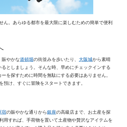
りません。あらゆる都市を最大限に楽しむための簡単で便利
へ
。賑やかな
道頓堀
の街並みを歩いたり、
大阪城
から素晴
いるとしましょう。そんな時、早めにチェックインする
カーを探すために時間を無駄にする必要はありません。
荷物を預け、すぐに冒険をスタートできます。
原宿
の賑やかな通りから
銀座
の高級店まで、お土産を探
eを利用すれば、手荷物を置いて土産物や贅沢なアイテムを