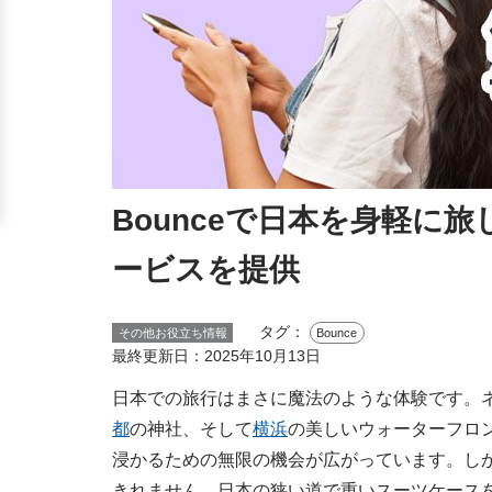
Bounceで日本を身軽に
ービスを提供
タグ：
その他お役立ち情報
Bounce
最終更新日：
2025年10月13日
日本での旅行はまさに魔法のような体験です。
都
の神社、そして
横浜
の美しいウォーターフロ
浸かるための無限の機会が広がっています。し
きれません。日本の狭い道で重いスーツケース