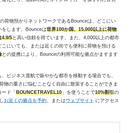
1の荷物預かりネットワークであるBounceは、どこにい
します。Bounceは
世界100か国、15,000以上に荷物
.9/5
と高い信頼を得ています。また、4,000以上の都市
どこにいても、または近くの街でも便利に荷物を預ける
輸
との提携により、Bounceの利用可能な拠点がますます
も、ビジネス渡航で賑やかな都市を移動する場合でも、
なら荷物の重さに悩むことなく自由に散策することができま
コード「
BOUNCETRAVEL10
」を使うことで
10%割引
の
し
お近くの拠点を予約
、または
ウェブサイト
にアクセス