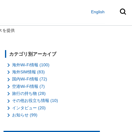
English
スを提供
カテゴリ別アーカイブ

海外Wi-Fi情報 (100)

海外SIM情報 (83)

国内Wi-Fi情報 (72)

空港Wi-Fi情報 (7)

旅行の持ち物 (28)

その他お役立ち情報 (10)

インタビュー (20)

お知らせ (99)