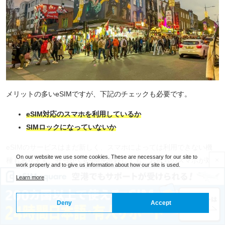
メリットの多いeSIMですが、下記のチェックも必要です。
eSIM対応のスマホを利用しているか
SIMロックになっていないか
eSIMのサービスはまだ新しく、スマホによっては利用できない機
On our website we use some cookies. These are necessary for our site to
×
種もあります。せっかくeSIMを登録しても、お持ちのスマホが対
work properly and to give us information about how our site is used.
応していなければ使えない上に、購入代金も無駄になってしまいま
Learn more
す。eSIMを利用する前には、お持ちのスマホがeSIM対応機種かど
うかを必ず確認するようにしましょう。
Deny
Accept
また、SIMロックがかかっていないかどうかも確認してください。