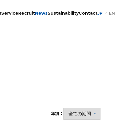
JP
EN
s
Service
Recruit
News
Sustainability
Contact
年別：