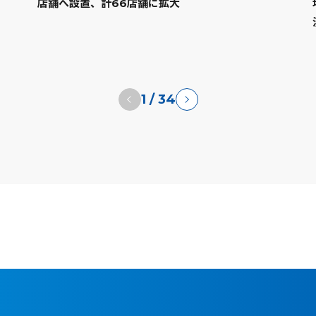
店舗へ設置、計66店舗に拡大
1
/
34