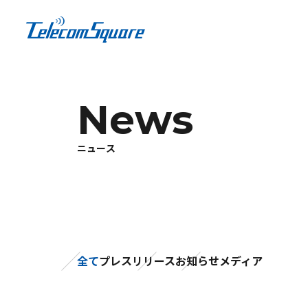
N
e
w
s
ニ
ュ
ー
ス
全て
プレスリリース
お知らせ
メディア