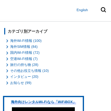
English
カテゴリ別アーカイブ

海外Wi-Fi情報 (100)

海外SIM情報 (84)

国内Wi-Fi情報 (72)

空港Wi-Fi情報 (7)

旅行の持ち物 (28)

その他お役立ち情報 (10)

インタビュー (20)

お知らせ (99)
海外向けレンタルWi-Fiなら「WiFiBOX」