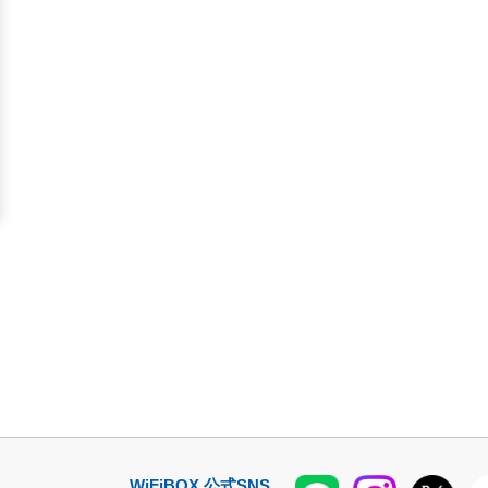
WiFiBOX
公式SNS