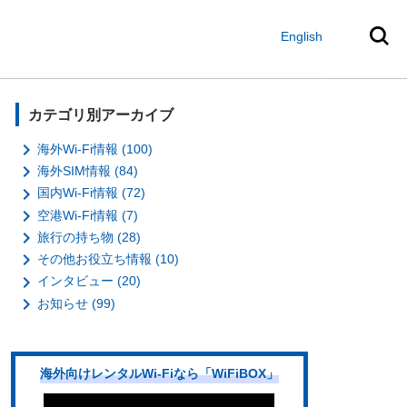
English
カテゴリ別アーカイブ

海外Wi-Fi情報 (100)

海外SIM情報 (84)

国内Wi-Fi情報 (72)

空港Wi-Fi情報 (7)

旅行の持ち物 (28)

その他お役立ち情報 (10)

インタビュー (20)

お知らせ (99)
海外向けレンタルWi-Fiなら「WiFiBOX」